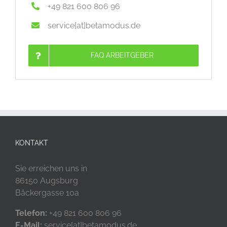
+49 821 600 806 96
service[at]betamodus.de
FAQ ARBEITGEBER
KONTAKT
Sie erreichen uns in
86150 Augsburg
Bäckergasse 10a
Telefon:
+49 821 600 806 96
E-Mail:
service[at]betamodus.de