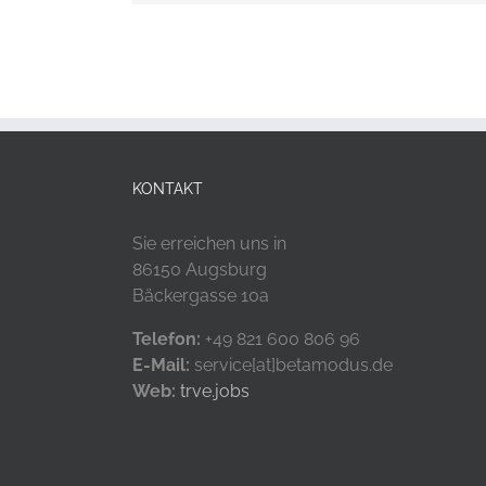
KONTAKT
Sie erreichen uns in
86150 Augsburg
Bäckergasse 10a
Telefon:
+49 821 600 806 96
E-Mail:
service[at]betamodus.de
Web:
trve.jobs