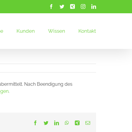
Facebook
Twitter
Xing
Instagram
LinkedIn
se
Kunden
Wissen
Kontakt
übermittelt. Nach Beendigung des
ngen
.
Facebook
Twitter
LinkedIn
WhatsApp
Xing
E-
Mail