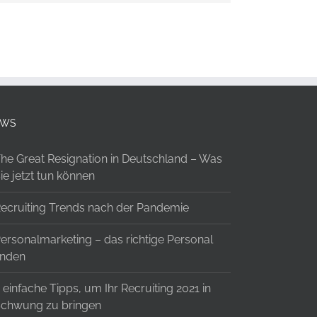
EWS
he Great Resignation in Deutschland – Was
ie jetzt tun können
ecruiting Trends nach der Pandemie
ersonalmarketing – das richtige Personal
inden
 einfache Tipps, um Ihr Recruiting 2021 in
chwung zu bringen