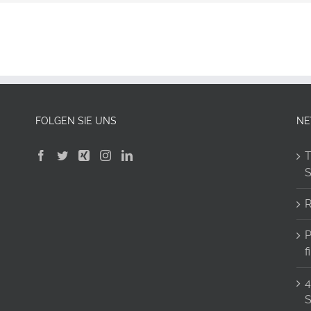
FOLGEN SIE UNS
N
T
S
R
P
f
4
S