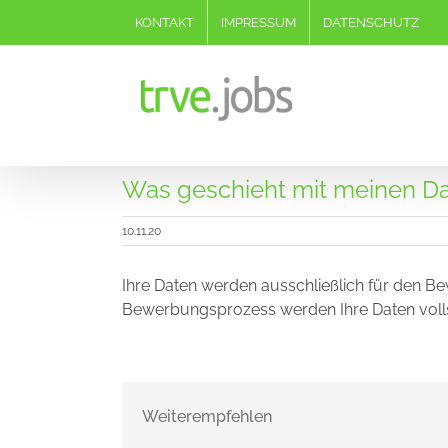
Zum
KONTAKT
IMPRESSUM
DATENSCHUTZ
Inhalt
springen
Was geschieht mit meinen D
10.11.20
Ihre Daten werden ausschließlich für den 
Bewerbungsprozess werden Ihre Daten volls
Weiterempfehlen